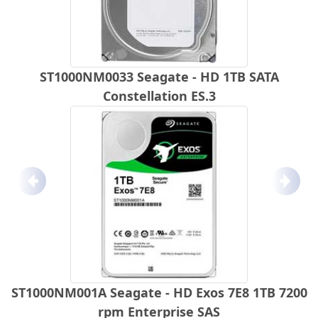
ST1000NM0033 Seagate - HD 1TB SATA
Constellation ES.3
Anterior
Próx
ST1000NM001A Seagate - HD Exos 7E8 1TB 7200
rpm Enterprise SAS