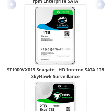
rpm Enterprise SATA
Anterior
Próx
ST1000VX013 Seagate - HD Interno SATA 1TB
SkyHawk Surveillance