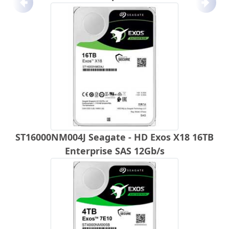
Anterior
Próx
ST16000NM004J Seagate - HD Exos X18 16TB
Enterprise SAS 12Gb/s