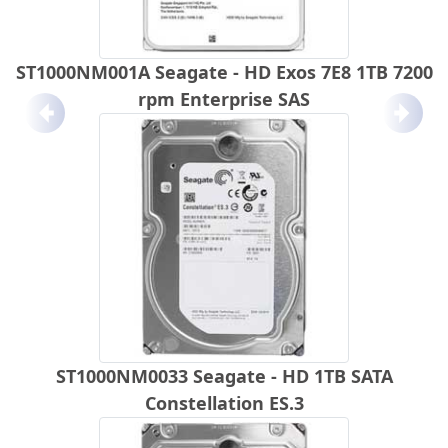
ST1000NM001A Seagate - HD Exos 7E8 1TB 7200
rpm Enterprise SAS
Anterior
Próx
ST1000NM0033 Seagate - HD 1TB SATA
Constellation ES.3