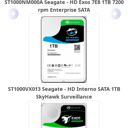
ST1000NM000A Seagate - HD Exos 7E8 1TB 7200
rpm Enterprise SATA
Anterior
Próx
ST1000VX013 Seagate - HD Interno SATA 1TB
SkyHawk Surveillance