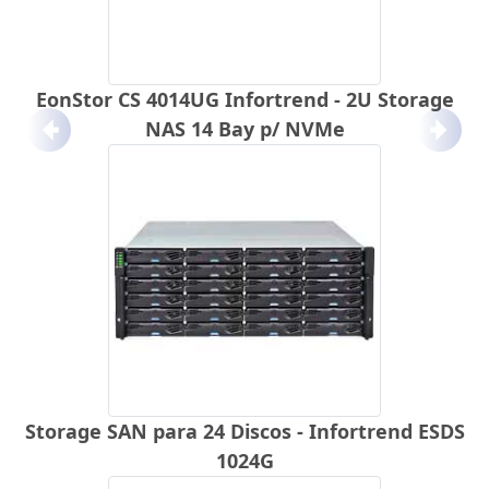
EonStor CS 4014UG Infortrend - 2U Storage
NAS 14 Bay p/ NVMe
Anterior
Próx
Storage SAN para 24 Discos - Infortrend ESDS
1024G