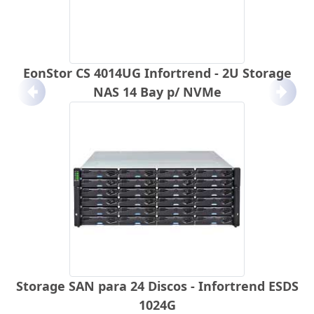
EonStor CS 4014UG Infortrend - 2U Storage
NAS 14 Bay p/ NVMe
Anterior
Próx
Storage SAN para 24 Discos - Infortrend ESDS
1024G