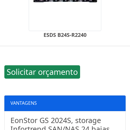
ESDS B24S-R2240
Solicitar orçamento
VANTAGENS
EonStor GS 2024S, storage
Infortrend SAN/NAS 24 baias