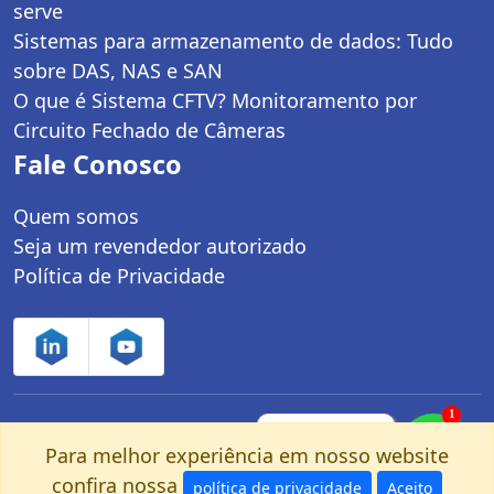
serve
Sistemas para armazenamento de dados: Tudo
sobre DAS, NAS e SAN
O que é Sistema CFTV? Monitoramento por
Circuito Fechado de Câmeras
Fale Conosco
Quem somos
Seja um revendedor autorizado
Política de Privacidade
1
Controle Net Tecnologia LTDA | CNPJ:
Fale com um
especialista pelo
Para melhor experiência em nosso website
03.247.280/0001-25 | Av. dos Carinás, 660 -
nosso Whatsapp!
confira nossa
Moema | São Paulo, SP - CEP: 04086-011
política de privacidade
Aceito