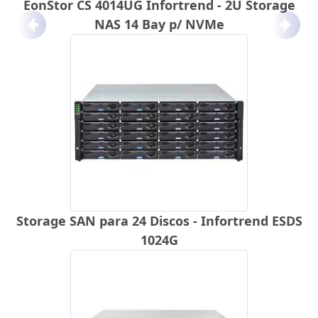
EonStor CS 4014UG Infortrend - 2U Storage
NAS 14 Bay p/ NVMe
Anterior
Próx
Storage SAN para 24 Discos - Infortrend ESDS
1024G