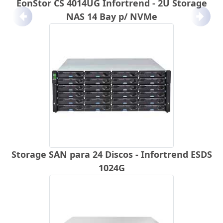
EonStor CS 4014UG Infortrend - 2U Storage
NAS 14 Bay p/ NVMe
Anterior
Próx
Storage SAN para 24 Discos - Infortrend ESDS
1024G