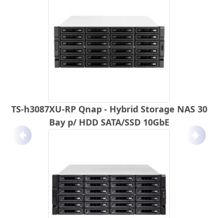
TS-h3087XU-RP Qnap - Hybrid Storage NAS 30
Bay p/ HDD SATA/SSD 10GbE
Anterior
Próx