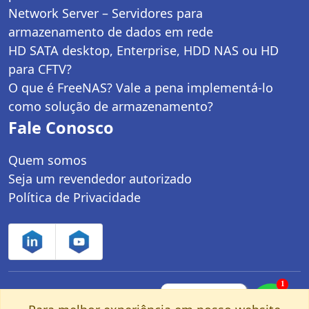
Network Server – Servidores para
armazenamento de dados em rede
HD SATA desktop, Enterprise, HDD NAS ou HD
para CFTV?
O que é FreeNAS? Vale a pena implementá-lo
como solução de armazenamento?
Fale Conosco
Quem somos
Seja um revendedor autorizado
Política de Privacidade
1
Controle Net Tecnologia LTDA | CNPJ:
Fale com um
especialista pelo