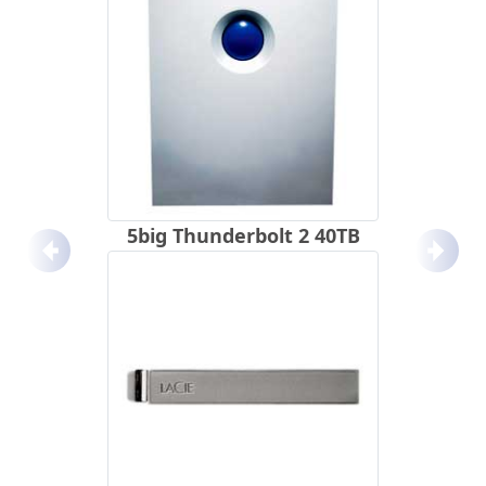
5big Thunderbolt 2 40TB
Anterior
Próx