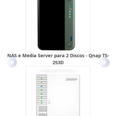
NAS e Media Server para 2 Discos - Qnap TS-
253D
Anterior
Próx