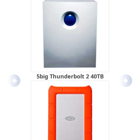
5big Thunderbolt 2 40TB
Anterior
Próx