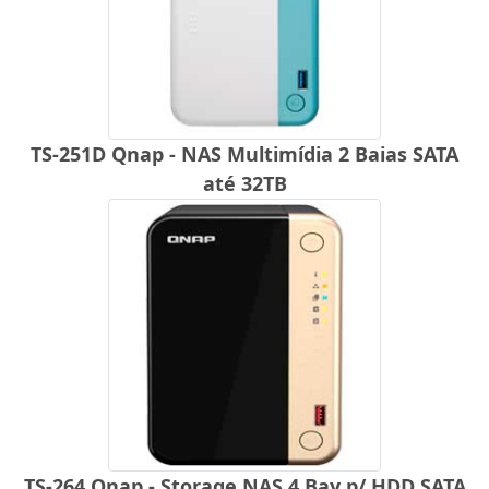
TS-251D Qnap - NAS Multimídia 2 Baias SATA
até 32TB
TS-264 Qnap - Storage NAS 4 Bay p/ HDD SATA