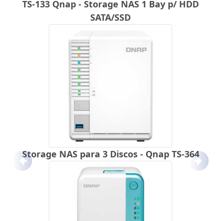
TS-133 Qnap - Storage NAS 1 Bay p/ HDD
SATA/SSD
Storage NAS para 3 Discos - Qnap TS-364
Anterior
Próx