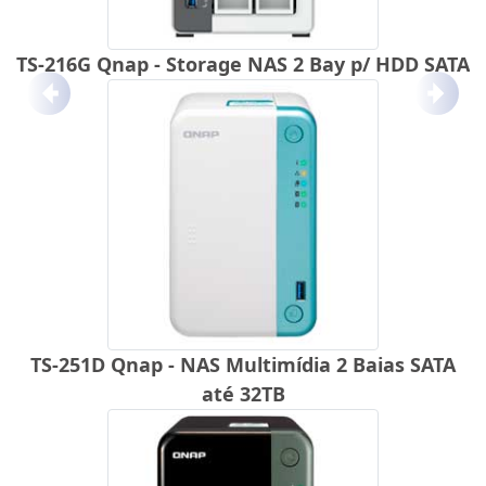
TS-216G Qnap - Storage NAS 2 Bay p/ HDD SATA
Anterior
Próx
TS-251D Qnap - NAS Multimídia 2 Baias SATA
até 32TB