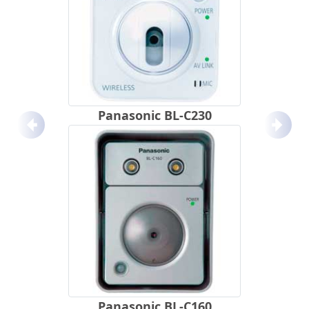
Panasonic BL-C230
Anterior
Próx
Panasonic BL-C160