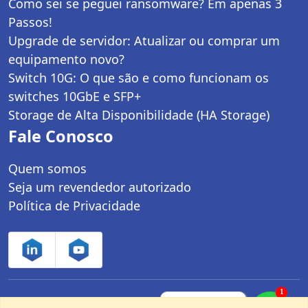
Como sei se peguei ransomware? Em apenas 3
Passos!
Upgrade de servidor: Atualizar ou comprar um
equipamento novo?
Switch 10G: O que são e como funcionam os
switches 10GbE e SFP+
Storage de Alta Disponibilidade (HA Storage)
Fale Conosco
Quem somos
Seja um revendedor autorizado
Política de Privacidade
1
Controle Net Tecnologia LTDA | CNPJ:
Fale com um