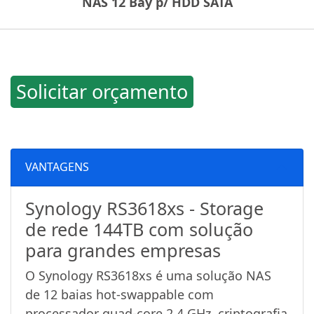
NAS 12 Bay p/ HDD SATA
Solicitar orçamento
VANTAGENS
Synology RS3618xs - Storage
de rede 144TB com solução
para grandes empresas
O Synology RS3618xs é uma solução NAS
de 12 baias hot-swappable com
processador quad-core 2,4 GHz, criptografia