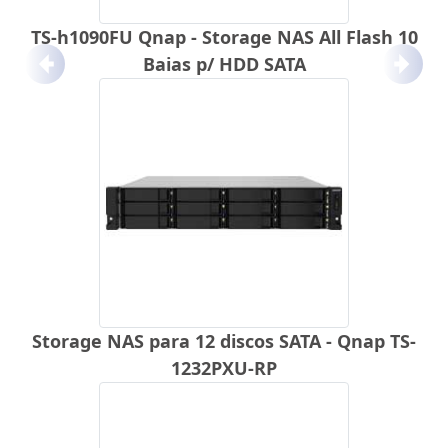
TS-h1090FU Qnap - Storage NAS All Flash 10
Baias p/ HDD SATA
Anterior
Próx
Storage NAS para 12 discos SATA - Qnap TS-
1232PXU-RP