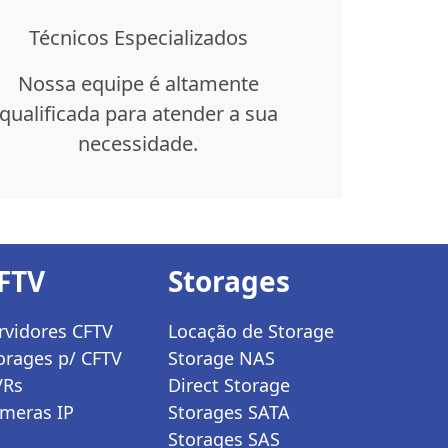
Técnicos Especializados
Nossa equipe é altamente
qualificada para atender a sua
necessidade.
FTV
Storages
rvidores CFTV
Locação de Storage
orages p/ CFTV
Storage NAS
VRs
Direct Storage
meras IP
Storages SATA
Storages SAS