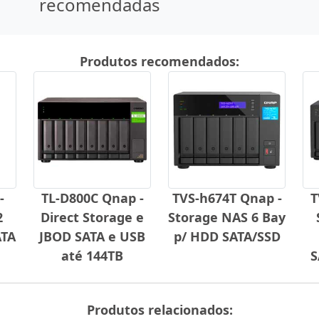
recomendadas
Produtos recomendados:
-
TL-D800C Qnap -
TVS-h674T Qnap -
T
2
Direct Storage e
Storage NAS 6 Bay
ATA
JBOD SATA e USB
p/ HDD SATA/SSD
até 144TB
S
Produtos relacionados: