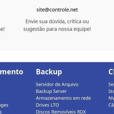
site@controle.net
Envie sua dúvida, crítica ou
e!
sugestão para nossa equipe!
amento
Backup
C
Servidor de Arquivo
Se
Backup Server
St
e
Armazenamento em rede
N
ages
Drives LTO
Câ
s
Discos Removíveis RDX