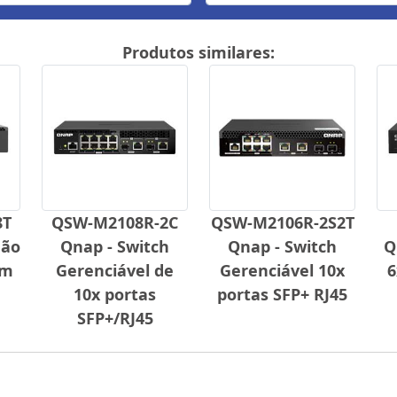
Produtos similares:
8T
QSW-M2108R-2C
QSW-M2106R-2S2T
Não
Qnap - Switch
Qnap - Switch
Q
om
Gerenciável de
Gerenciável 10x
6
10x portas
portas SFP+ RJ45
SFP+/RJ45