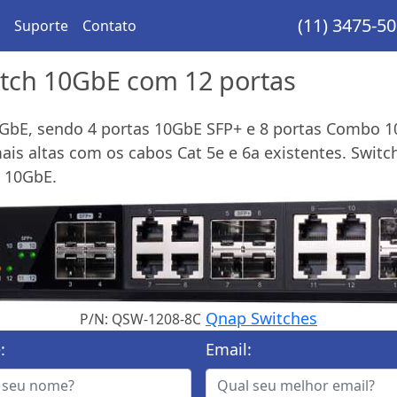
(11) 3475-5
Suporte
Contato
tch 10GbE com 12 portas
0GbE, sendo 4 portas 10GbE SFP+ e 8 portas Combo 1
is altas com os cabos Cat 5e e 6a existentes. Switch
s 10GbE.
Qnap Switches
P/N: QSW-1208-8C
:
Email: