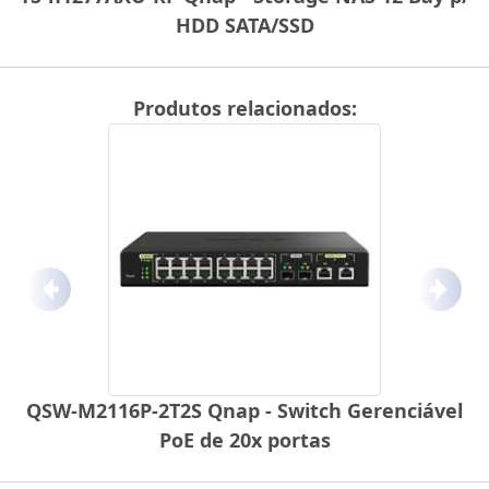
HDD SATA/SSD
Produtos relacionados:
Anterior
Próx
QSW-M2116P-2T2S Qnap - Switch Gerenciável
PoE de 20x portas