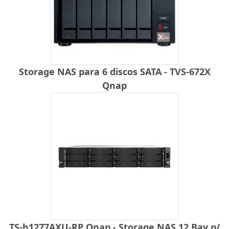
Storage NAS para 6 discos SATA - TVS-672X
Qnap
TS-h1277AXU-RP Qnap - Storage NAS 12 Bay p/