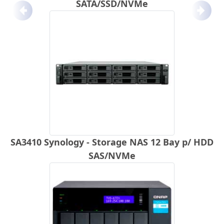
SATA/SSD/NVMe
Anterior
Próx
SA3410 Synology - Storage NAS 12 Bay p/ HDD
SAS/NVMe