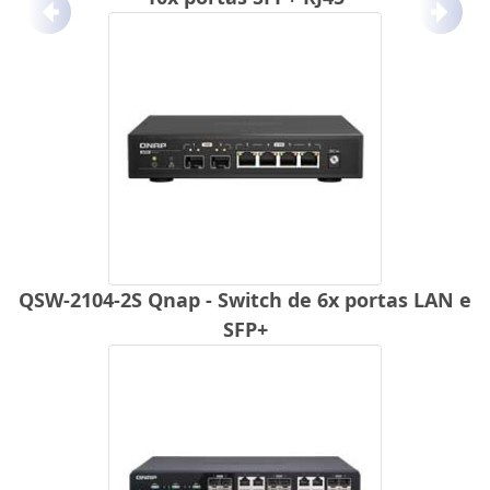
Anterior
Próx
QSW-2104-2S Qnap - Switch de 6x portas LAN e
SFP+