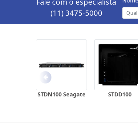
Fale com o especialista
Nome
(11) 3475-5000
Anterior
STDN100 Seagate
STDD100