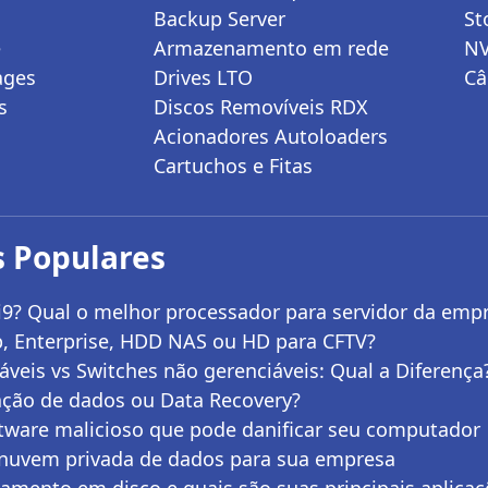
Backup Server
St
e
Armazenamento em rede
N
ages
Drives LTO
Câ
s
Discos Removíveis RDX
Acionadores Autoloaders
Cartuchos e Fitas
 Populares
i9? Qual o melhor processador para servidor da emp
, Enterprise, HDD NAS ou HD para CFTV?
áveis vs Switches não gerenciáveis: Qual a Diferença
ação de dados ou Data Recovery?
tware malicioso que pode danificar seu computador
nuvem privada de dados para sua empresa
mento em disco e quais são suas principais aplica