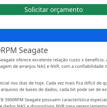
Solicitar orçamento
0RPM Seagate
gate oferece excelente relação custo x benefício, a
tagem de arranjos NAS e NVR, com a confiabilidade n
ial nos dias de hoje. Cada vez mais fica difícil de q
arquivos de bases de dados, cada bit pode ser de e
4TB 5900RPM Seagate possuem característica especia
dados NAS e dispositivos NVR para gerenciamento e