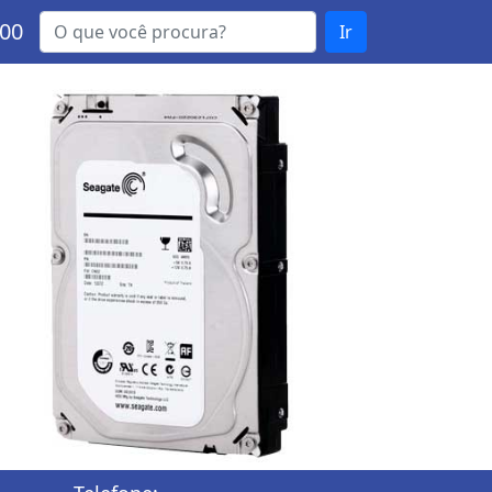
000
Ir