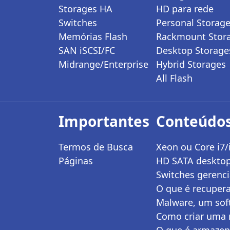
Storages HA
HD para rede
Switches
Personal Storag
Memórias Flash
Rackmount Stor
SAN iSCSI/FC
Desktop Storage
Midrange/Enterprise
Hybrid Storages
All Flash
Importantes
Conteúdos
Termos de Busca
Xeon ou Core i7/
Páginas
HD SATA desktop
Switches gerenci
O que é recuper
Malware, um sof
Como criar uma 
O que é armazena