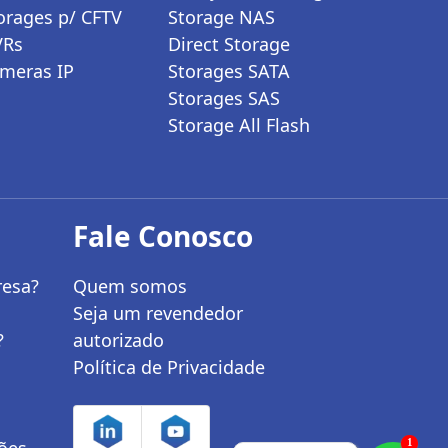
orages p/ CFTV
Storage NAS
VRs
Direct Storage
meras IP
Storages SATA
Storages SAS
Storage All Flash
Fale Conosco
resa?
Quem somos
Seja um revendedor
?
autorizado
Política de Privacidade
ções
1