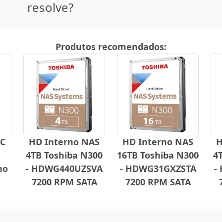
resolve?
Produtos recomendados:
C
HD Interno NAS
HD Interno NAS
H
4TB Toshiba N300
16TB Toshiba N300
4
no
- HDWG440UZSVA
- HDWG31GXZSTA
-
7200 RPM SATA
7200 RPM SATA