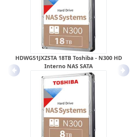
HDWG51JXZSTA 18TB Toshiba - N300 HD
Interno NAS SATA
Anterior
Próx