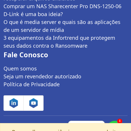
Comprar um NAS Sharecenter Pro DNS-1250-06
D-Link é uma boa ideia?
O que é media server e quais são as aplicações
de um servidor de mídia
3 equipamentos da Infortrend que protegem
seus dados contra o Ransomware
Fale Conosco
Quem somos
Seja um revendedor autorizado
Política de Privacidade
1
Controle Net Tecnologia LTDA | CNPJ:
Fale com um
especialista pelo