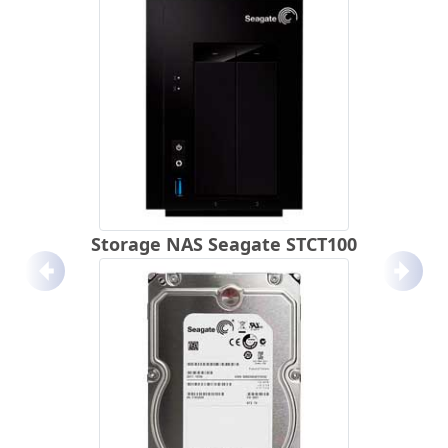
Storage NAS Seagate STCT100
Anterior
Próx