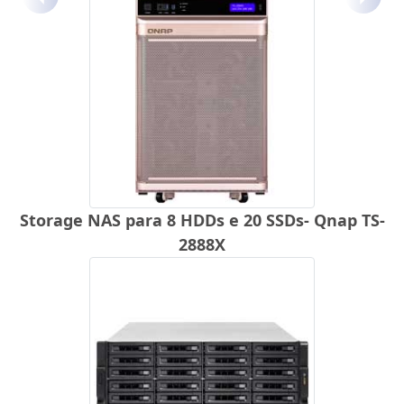
Anterior
Próx
Storage NAS para 8 HDDs e 20 SSDs- Qnap TS-
2888X