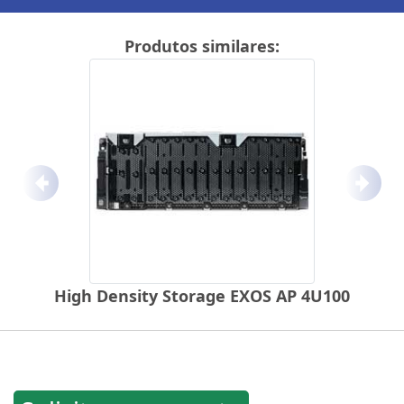
Produtos similares:
Anterior
Próx
High Density Storage EXOS AP 4U100