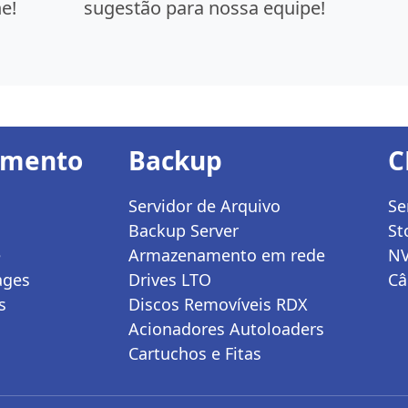
e!
sugestão para nossa equipe!
amento
Backup
C
Servidor de Arquivo
Se
Backup Server
St
e
Armazenamento em rede
N
ages
Drives LTO
Câ
s
Discos Removíveis RDX
Acionadores Autoloaders
Cartuchos e Fitas