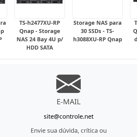
ra
TS-h2477XU-RP
Storage NAS para
ap
Qnap - Storage
30 SSDs - TS-
Q
P
NAS 24 Bay 4U p/
h3088XU-RP Qnap
HDD SATA
E-MAIL
site@controle.net
Envie sua dúvida, crítica ou