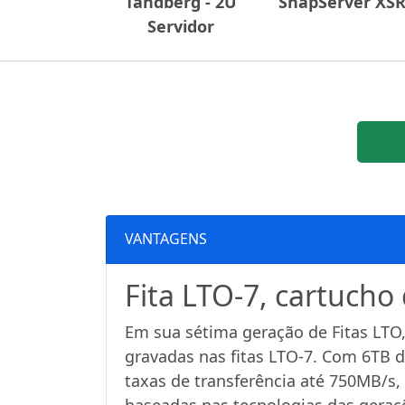
Tandberg - 2U
SnapServer XS
Servidor
VANTAGENS
Fita LTO-7, cartucho
Em sua sétima geração de Fitas LTO,
gravadas nas fitas LTO-7. Com 6TB 
taxas de transferência até 750MB/s,
baseadas nas tecnologias das geraçõ