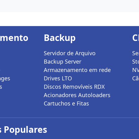
amento
Backup
C
Servidor de Arquivo
Se
Backup Server
St
e
Armazenamento em rede
N
ages
Drives LTO
Câ
s
Discos Removíveis RDX
Acionadores Autoloaders
Cartuchos e Fitas
 Populares