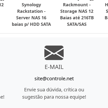
12
Synology
Rackmount -
H
Rackstation -
Storage NAS 12
Server NAS 16
Baias até 216TB
B
baias p/ HDD SATA
SATA/SAS
E-MAIL
site@controle.net
Envie sua dúvida, crítica ou
e!
sugestão para nossa equipe!