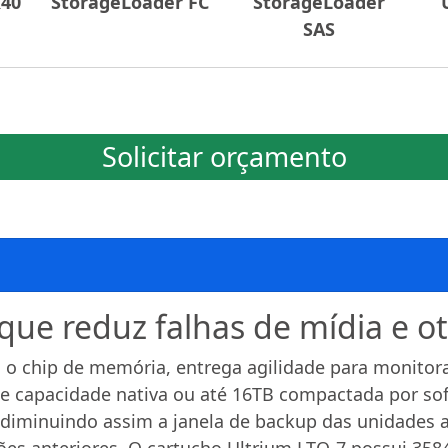
R40
StorageLoader FC
StorageLoader
SAS
Solicitar orçamento
 que reduz falhas de mídia e o
 o chip de memória, entrega agilidade para monitor
de capacidade nativa ou até 16TB compactada por so
 diminuindo assim a janela de backup das unidades au
es anteriores. O cartucho Ultrium LTO-7 possui 358