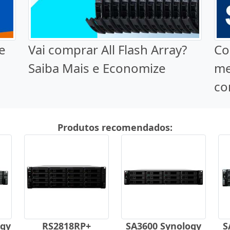
e
Vai comprar All Flash Array?
Co
Saiba Mais e Economize
me
co
Produtos recomendados:
ogy
RS2818RP+
SA3600 Synology
S