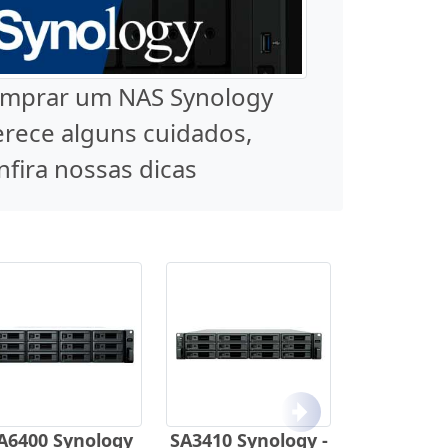
mprar um NAS Synology
rece alguns cuidados,
nfira nossas dicas
Próximo
A6400 Synology
SA3410 Synology -