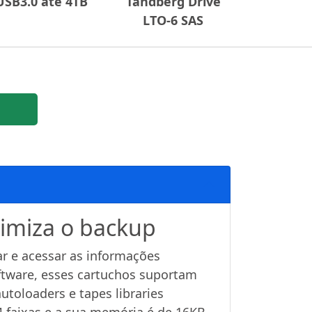
USB3.0 até 4TB
Tandberg Drive
LTO-6 SAS
timiza o backup
ar e acessar as informações
ftware, esses cartuchos suportam
toloaders e tapes libraries
4 faixas e a sua memória é de 16KB.