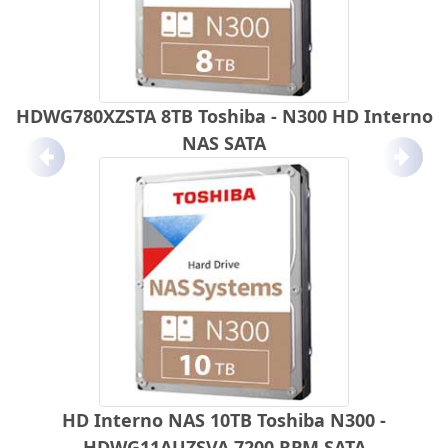
HDWG780XZSTA 8TB Toshiba - N300 HD Interno
NAS SATA
Anterior
Próx
HD Interno NAS 10TB Toshiba N300 -
HDWG11AUZSVA 7200 RPM SATA