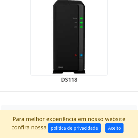
DS118
Backup
Para melhor experiência em nosso website
confira nossa
política de privacidade
Aceito
Tudo o que você precisa saber sobre