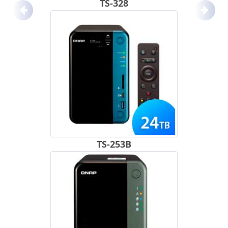
TS-328
Anterior
Próx
TS-253B