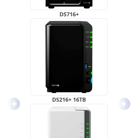
DS716+
DS216+ 16TB
Anterior
Próx