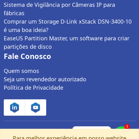
Sistema de Vigilância por Câmeras IP para
fábricas
Comprar um Storage D-Link xStack DSN-3400-10
é uma boa ideia?
EaseUS Partition Master, um software para criar
partições de disco
Fale Conosco
Quem somos
Seja um revendedor autorizado
Política de Privacidade
1
Controle Net Tecnologia LTDA | CNPJ:
Fale com um
especialista pelo
Para melhor experiência em nosso website