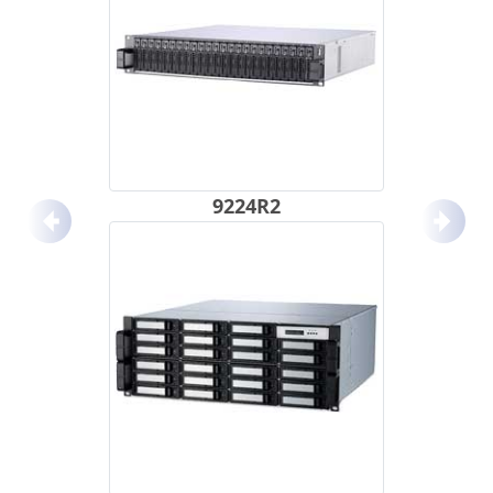
9224R2
Anterior
Próx