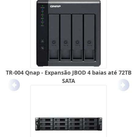
TR-004 Qnap - Expansão JBOD 4 baias até 72TB
SATA
Anterior
Próx