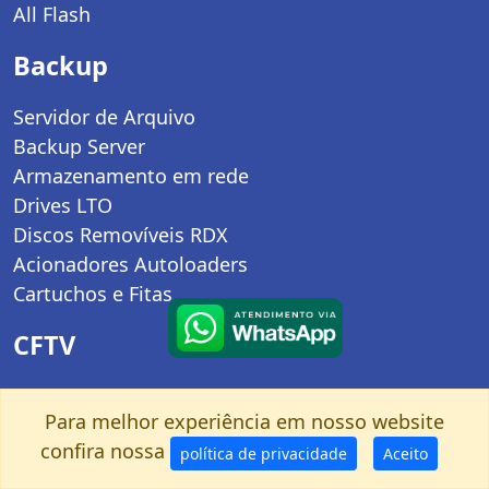
All Flash
Backup
Servidor de Arquivo
Backup Server
Armazenamento em rede
Drives LTO
Discos Removíveis RDX
Acionadores Autoloaders
Cartuchos e Fitas
CFTV
Servidores CFTV
Para melhor experiência em nosso website
Storages p/ CFTV
confira nossa
NVRs
política de privacidade
Aceito
Câmeras IP