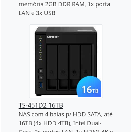
memória 2GB DDR RAM, 1x porta
LAN e 3x USB
TS-451D2 16TB
NAS com 4 baias p/ HDD SATA, até
16TB (4x HDD 4TB), Intel Dual-
Core, 2x portas LAN, 1x HDMI 4K e