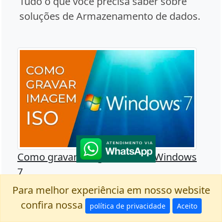
Tudo o que você precisa saber sobre
soluções de Armazenamento de dados.
Como gravar imagem ISO no Windows
7
É possível gravar uma imagem ISO no
Para melhor experiência em nosso website
Windows 7, criamos um passo-a-passo
confira nossa
política de privacidade
Aceito
de como realizar essa tarefa de forma