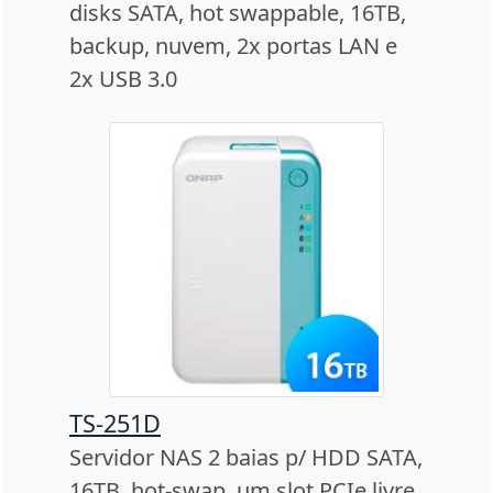
disks SATA, hot swappable, 16TB,
backup, nuvem, 2x portas LAN e
2x USB 3.0
TS-251D
Servidor NAS 2 baias p/ HDD SATA,
16TB, hot-swap, um slot PCIe livre,