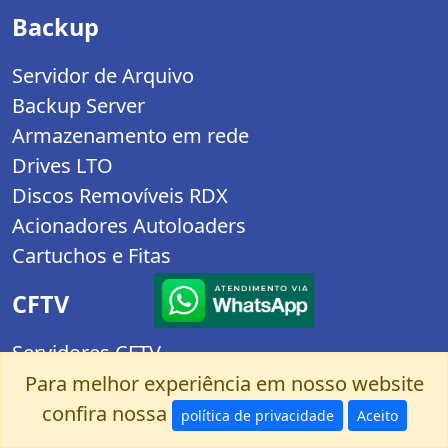
Backup
Servidor de Arquivo
Backup Server
Armazenamento em rede
Drives LTO
Discos Removíveis RDX
Acionadores Autoloaders
Cartuchos e Fitas
CFTV
Servidores CFTV
Storages p/ CFTV
Para melhor experiência em nosso website
NVRs
confira nossa
política de privacidade
Aceito
Câmeras IP