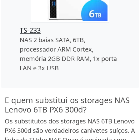
TS-233
NAS 2 baias SATA, 6TB,
processador ARM Cortex,
memória 2GB DDR RAM, 1x porta
LAN e 3x USB
E quem substitui os storages NAS
Lenovo 6TB PX6 300d?
Os substitutos dos storages NAS 6TB Lenovo
PX6 300d são verdadeiros canivetes suíços. A
linha de TUrbo NAS Qnap é equipada com