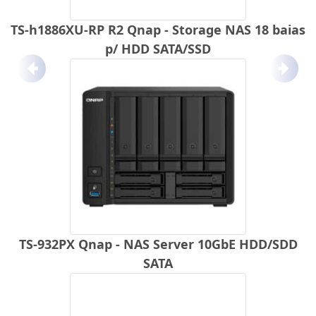
TS-h1886XU-RP R2 Qnap - Storage NAS 18 baias
p/ HDD SATA/SSD
Anterior
Próx
TS-932PX Qnap - NAS Server 10GbE HDD/SDD
SATA