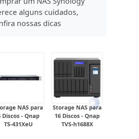
mprar um NAS Synology
rece alguns cuidados,
nfira nossas dicas
Próximo
torage NAS para
Storage NAS para
4 Discos - Qnap
16 Discos - Qnap
TS-431XeU
TVS-h1688X