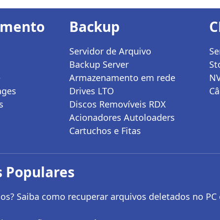
amento
Backup
C
Servidor de Arquivo
Se
Backup Server
St
e
Armazenamento em rede
N
ages
Drives LTO
Câ
s
Discos Removíveis RDX
Acionadores Autoloaders
Cartuchos e Fitas
 Populares
os? Saiba como recuperar arquivos deletados no PC