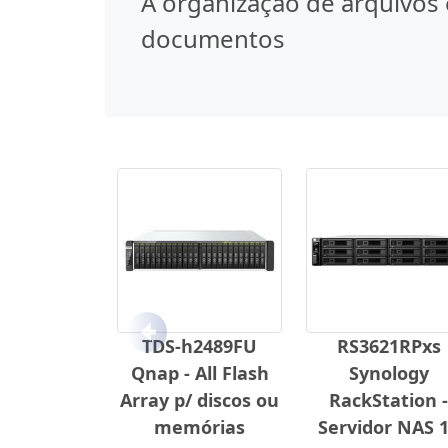
A organização de arquivos 
documentos
Anterior
TDS-h2489FU
RS3621RPxs
Qnap - All Flash
Synology
Array p/ discos ou
RackStation -
memórias
Servidor NAS 