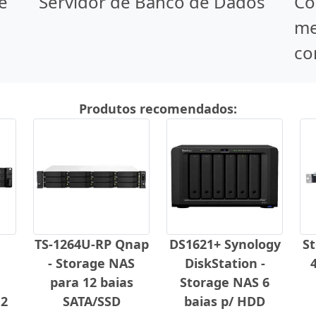
e
Servidor de Banco de Dados
Co
me
co
Produtos recomendados:
TS-1264U-RP Qnap
DS1621+ Synology
S
- Storage NAS
DiskStation -
para 12 baias
Storage NAS 6
12
SATA/SSD
baias p/ HDD