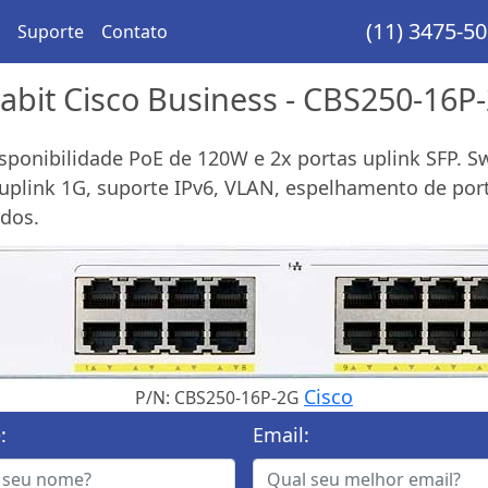
(11) 3475-5
Suporte
Contato
gabit Cisco Business - CBS250-16P
disponibilidade PoE de 120W e 2x portas uplink SFP.
plink 1G, suporte IPv6, VLAN, espelhamento de porta
ados.
Cisco
P/N: CBS250-16P-2G
:
Email: