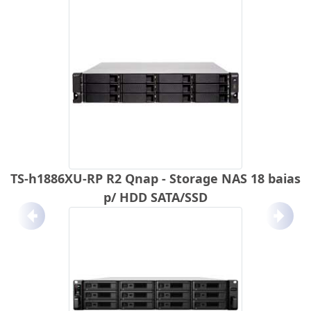
TS-h1886XU-RP R2 Qnap - Storage NAS 18 baias
p/ HDD SATA/SSD
Anterior
Próx