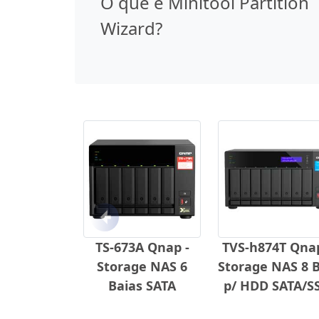
O que é Minitool Partition
Wizard?
Anterior
TS-673A Qnap -
TVS-h874T Qnap
Storage NAS 6
Storage NAS 8 
Baias SATA
p/ HDD SATA/S