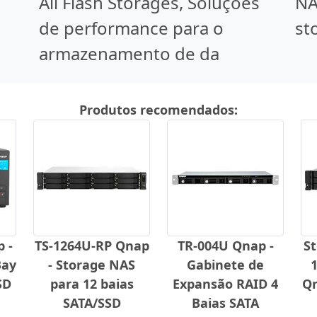
All Flash Storages, Soluções
NA
de performance para o
st
armazenamento de da
Produtos recomendados:
 -
TS-1264U-RP Qnap
TR-004U Qnap -
S
Bay
- Storage NAS
Gabinete de
1
SD
para 12 baias
Expansão RAID 4
Qn
SATA/SSD
Baias SATA