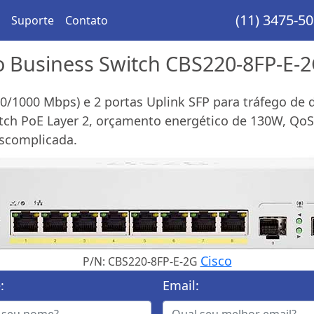
(11) 3475-5
Suporte
Contato
co Business Switch CBS220-8FP-E-
00/1000 Mbps) e 2 portas Uplink SFP para tráfego de 
ch PoE Layer 2, orçamento energético de 130W, QoS p
escomplicada.
Cisco
P/N: CBS220-8FP-E-2G
:
Email: