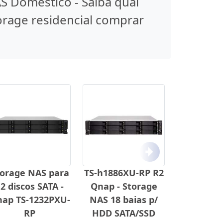
S Doméstico - Saiba qual
orage residencial comprar
Próximo
torage NAS para
TS-h1886XU-RP R2
2 discos SATA -
Qnap - Storage
ap TS-1232PXU-
NAS 18 baias p/
RP
HDD SATA/SSD