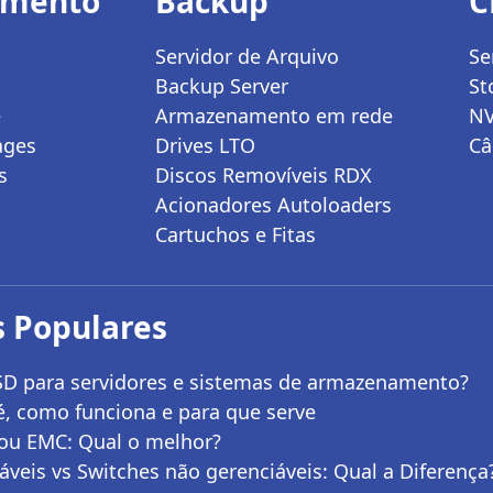
amento
Backup
C
Servidor de Arquivo
Se
Backup Server
St
e
Armazenamento em rede
N
ages
Drives LTO
Câ
s
Discos Removíveis RDX
Acionadores Autoloaders
Cartuchos e Fitas
 Populares
SD para servidores e sistemas de armazenamento?
é, como funciona e para que serve
ou EMC: Qual o melhor?
áveis vs Switches não gerenciáveis: Qual a Diferença