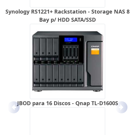
Synology RS1221+ Rackstation - Storage NAS 8
Bay p/ HDD SATA/SSD
JBOD para 16 Discos - Qnap TL-D1600S
Anterior
Próx