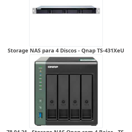
Storage NAS para 4 Discos - Qnap TS-431XeU
78.04.21 - Storage NAS Qnap com 4 Baias - TS-