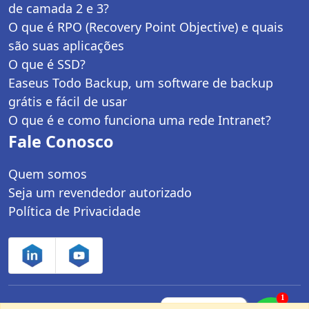
de camada 2 e 3?
O que é RPO (Recovery Point Objective) e quais
são suas aplicações
O que é SSD?
Easeus Todo Backup, um software de backup
grátis e fácil de usar
O que é e como funciona uma rede Intranet?
Fale Conosco
Quem somos
Seja um revendedor autorizado
Política de Privacidade
1
Controle Net Tecnologia LTDA | CNPJ:
Fale com um