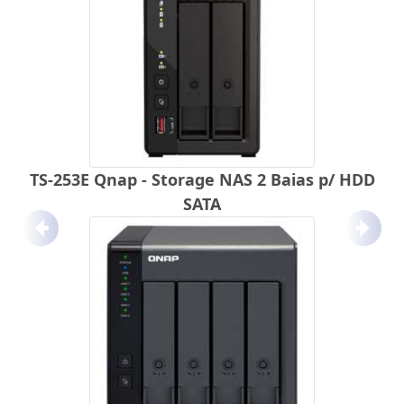
TS-253E Qnap - Storage NAS 2 Baias p/ HDD
SATA
Anterior
Próx