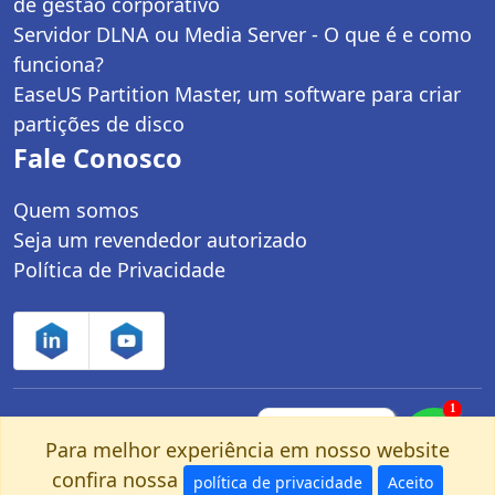
de gestão corporativo
Servidor DLNA ou Media Server - O que é e como
funciona?
EaseUS Partition Master, um software para criar
partições de disco
Fale Conosco
Quem somos
Seja um revendedor autorizado
Política de Privacidade
1
Controle Net Tecnologia LTDA | CNPJ:
Fale com um
especialista pelo
Para melhor experiência em nosso website
03.247.280/0001-25 | Av. dos Carinás, 660 -
nosso Whatsapp!
confira nossa
Moema | São Paulo, SP - CEP: 04086-011
política de privacidade
Aceito