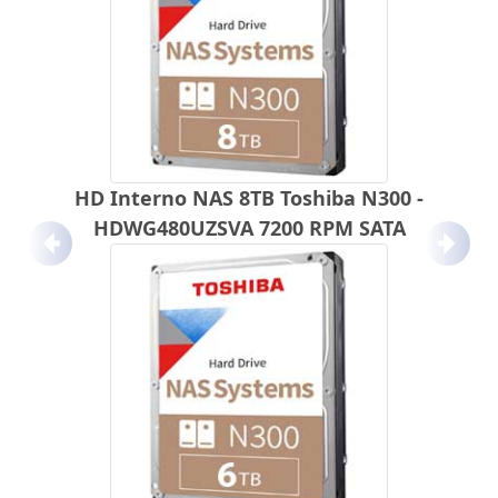
HD Interno NAS 8TB Toshiba N300 -
HDWG480UZSVA 7200 RPM SATA
Anterior
Próx