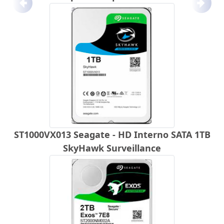
Anterior
Próx
ST1000VX013 Seagate - HD Interno SATA 1TB
SkyHawk Surveillance