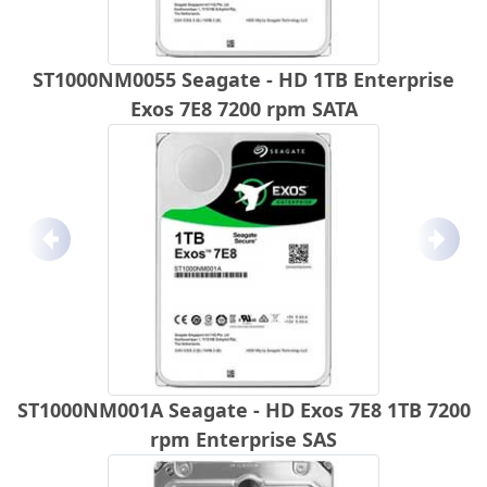
ST1000NM0055 Seagate - HD 1TB Enterprise
Exos 7E8 7200 rpm SATA
Anterior
Próx
ST1000NM001A Seagate - HD Exos 7E8 1TB 7200
rpm Enterprise SAS