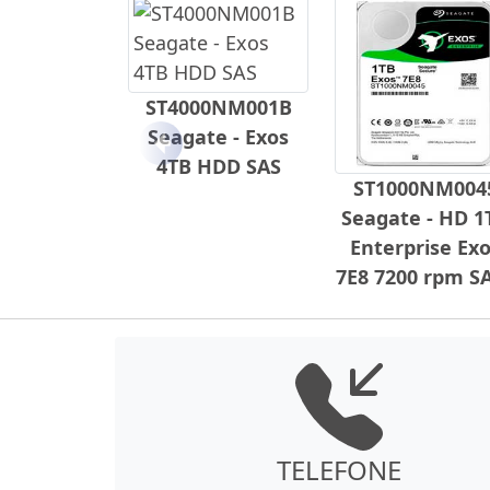
ST4000NM001B
Seagate - Exos
Anterior
4TB HDD SAS
ST1000NM004
Seagate - HD 1
Enterprise Ex
7E8 7200 rpm S
TELEFONE