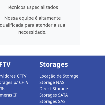
Técnicos Especializados
Nossa equipe é altamente
qualificada para atender a sua
necessidade.
FTV
Storages
rvidores CFTV
Locação de Storage
orages p/ CFTV
Storage NAS
VRs
Direct Storage
meras IP
Storages SATA
Storages SAS