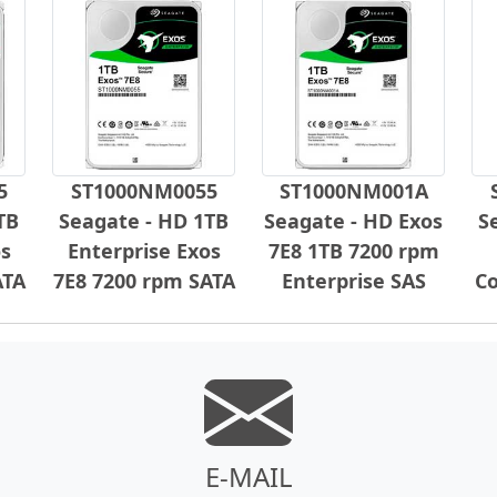
5
ST1000NM0055
ST1000NM001A
TB
Seagate - HD 1TB
Seagate - HD Exos
S
os
Enterprise Exos
7E8 1TB 7200 rpm
ATA
7E8 7200 rpm SATA
Enterprise SAS
Co
E-MAIL