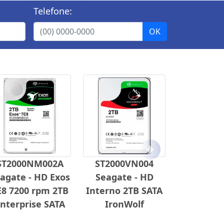
Telefone:
Próximo
ST2000NM002A
ST2000VN004
agate - HD Exos
Seagate - HD
E8 7200 rpm 2TB
Interno 2TB SATA
nterprise SATA
IronWolf