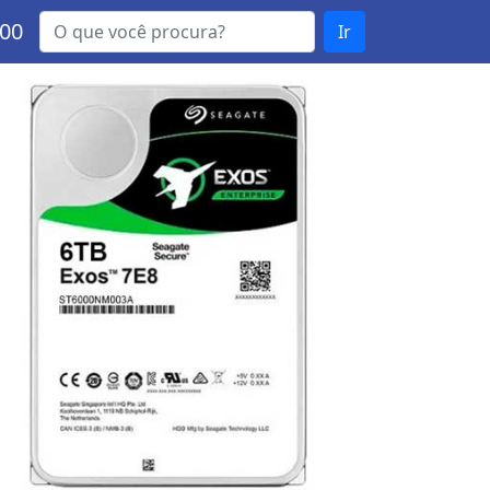
000
Ir