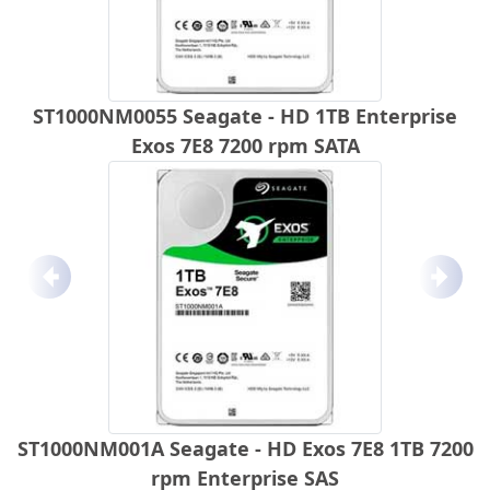
ST1000NM0055 Seagate - HD 1TB Enterprise
Exos 7E8 7200 rpm SATA
Anterior
Próx
ST1000NM001A Seagate - HD Exos 7E8 1TB 7200
rpm Enterprise SAS