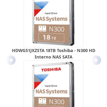
HDWG51JXZSTA 18TB Toshiba - N300 HD
Interno NAS SATA
Anterior
Próx