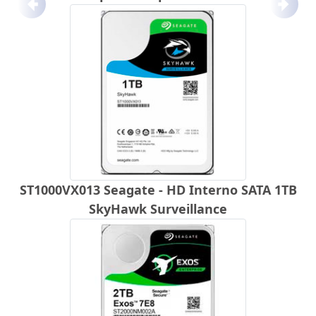
Anterior
Próx
ST1000VX013 Seagate - HD Interno SATA 1TB
SkyHawk Surveillance