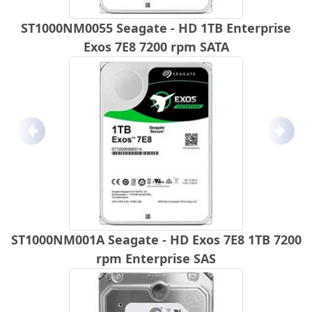
ST1000NM0055 Seagate - HD 1TB Enterprise
Exos 7E8 7200 rpm SATA
Anterior
Próx
ST1000NM001A Seagate - HD Exos 7E8 1TB 7200
rpm Enterprise SAS