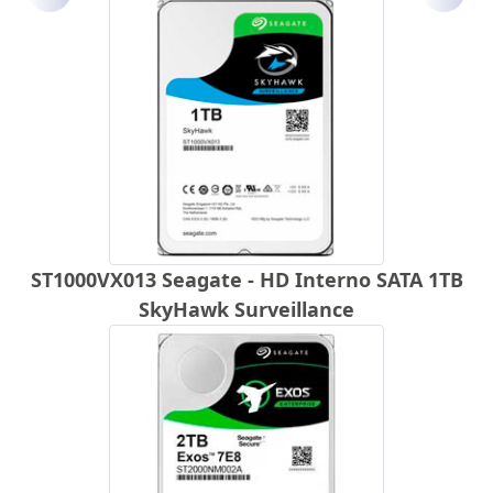
Anterior
Próx
ST1000VX013 Seagate - HD Interno SATA 1TB
SkyHawk Surveillance