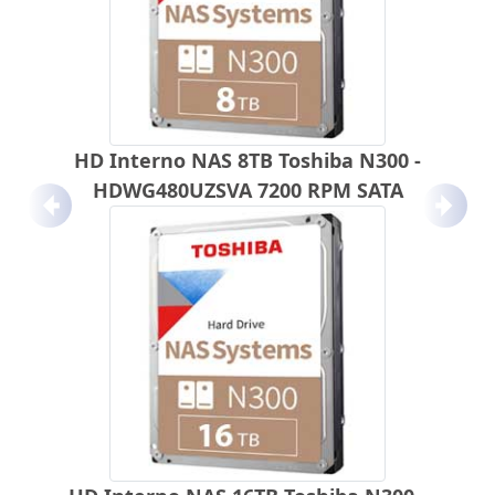
HD Interno NAS 8TB Toshiba N300 -
HDWG480UZSVA 7200 RPM SATA
Anterior
Próx