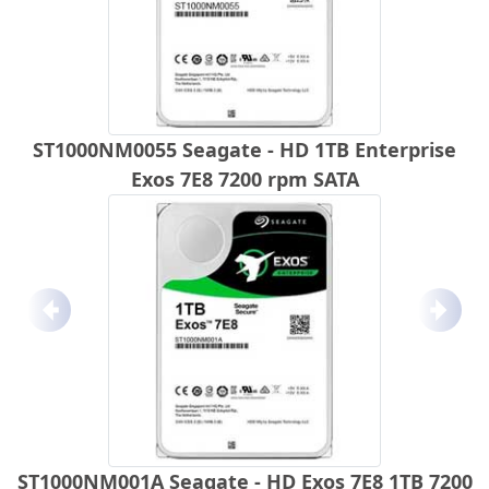
ST1000NM0055 Seagate - HD 1TB Enterprise
Exos 7E8 7200 rpm SATA
Anterior
Próx
ST1000NM001A Seagate - HD Exos 7E8 1TB 7200