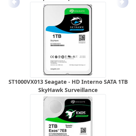
Anterior
Próx
ST1000VX013 Seagate - HD Interno SATA 1TB
SkyHawk Surveillance