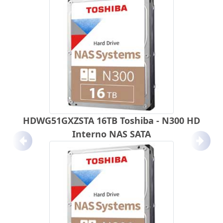
HDWG51GXZSTA 16TB Toshiba - N300 HD
Interno NAS SATA
Anterior
Próx