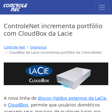
ControleNet incrementa portfólio
com CloudBox da Lacie
Controle Net
Imprensa
CloudBox da Lacie incrementa portfólio da ControleNet
A nova linha de
discos rígidos externos da LaCie
,
o
CloudBox
, permite que usuários dométicos
acessem seus arquivos de qualquer lugar, por