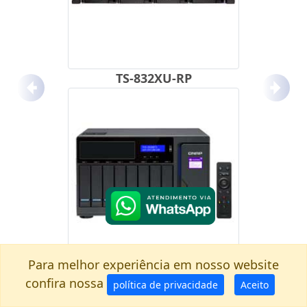
TS-832XU-RP
Anterior
Próx
Para melhor experiência em nosso website
TVS-882BRT3
confira nossa
política de privacidade
Aceito