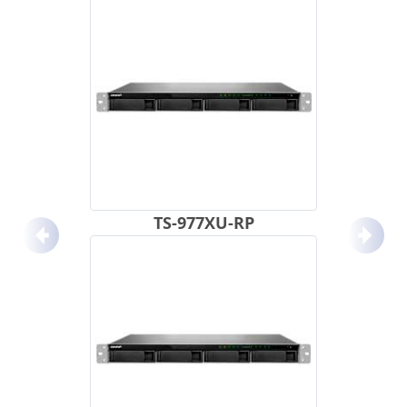
TS-977XU-RP
Anterior
Próx