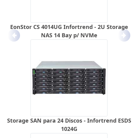
EonStor CS 4014UG Infortrend - 2U Storage
NAS 14 Bay p/ NVMe
Anterior
Próx
Storage SAN para 24 Discos - Infortrend ESDS
1024G