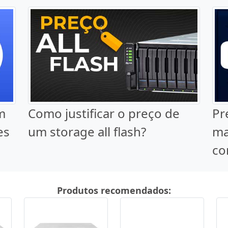
m
Como justificar o preço de
Pr
es
um storage all flash?
ma
co
Produtos recomendados: