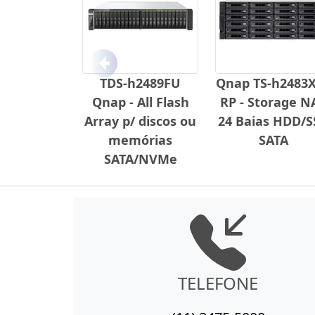
Anterior
TDS-h2489FU
Qnap TS-h2483
Qnap - All Flash
RP - Storage N
Array p/ discos ou
24 Baias HDD/S
memórias
SATA
SATA/NVMe
TELEFONE