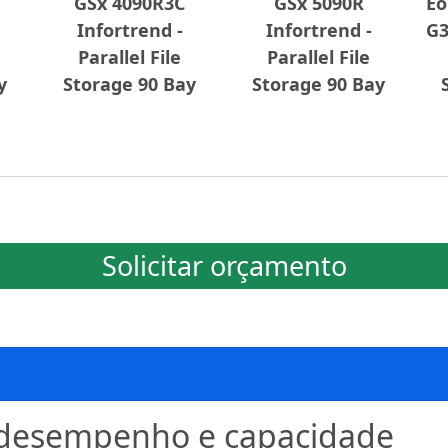
GSx 4090R3C
GSx 5090R
Eo
Infortrend -
Infortrend -
G3
Parallel File
Parallel File
y
Storage 90 Bay
Storage 90 Bay
Solicitar orçamento
o desempenho e capacidade