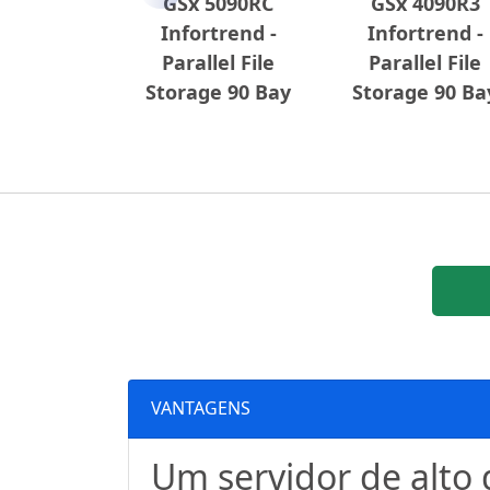
GSx 5090RC
GSx 4090R3
Infortrend -
Infortrend -
Parallel File
Parallel File
Storage 90 Bay
Storage 90 Ba
VANTAGENS
Um servidor de alt