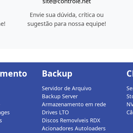
site@controle.net
Envie sua dúvida, crítica ou
e!
sugestão para nossa equipe!
amento
Backup
C
Servidor de Arquivo
Se
Backup Server
St
e
Armazenamento em rede
N
ages
Drives LTO
Câ
s
Discos Removíveis RDX
Acionadores Autoloaders