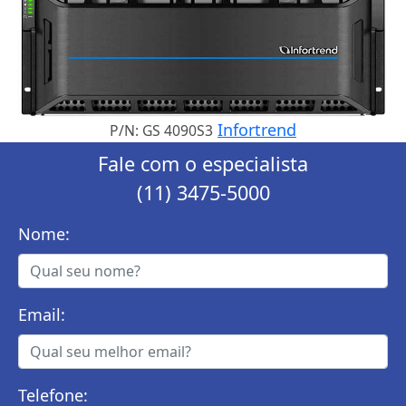
Infortrend
P/N: GS 4090S3
Fale com o especialista
(11) 3475-5000
Nome:
Email:
Telefone: