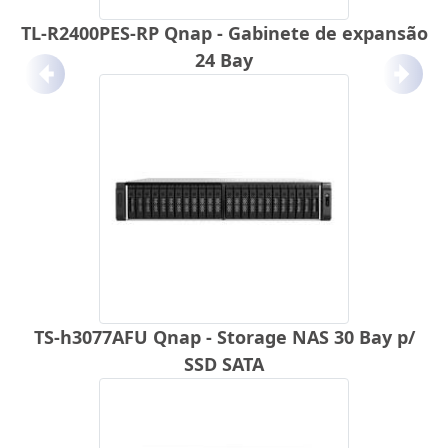
TL-R2400PES-RP Qnap - Gabinete de expansão
24 Bay
Anterior
Próx
TS-h3077AFU Qnap - Storage NAS 30 Bay p/
SSD SATA