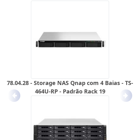
78.04.28 - Storage NAS Qnap com 4 Baias - TS-
464U-RP - Padrão Rack 19
Anterior
Próx