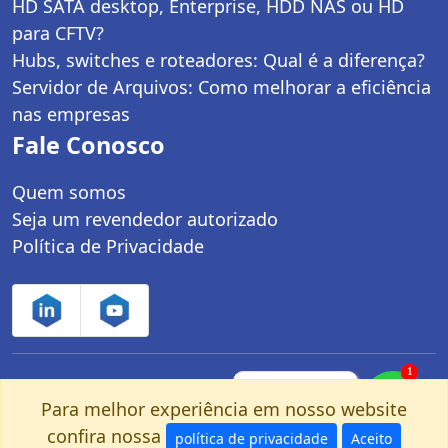
HD SATA desktop, Enterprise, HDD NAS ou HD
para CFTV?
Hubs, switches e roteadores: Qual é a diferença?
Servidor de Arquivos: Como melhorar a eficiência
nas empresas
Fale Conosco
Quem somos
Seja um revendedor autorizado
Política de Privacidade
1
Controle Net Tecnologia LTDA | CNPJ:
Fale com um
especialista pelo
Para melhor experiência em nosso website
03.247.280/0001-25 | Av. dos Carinás, 660 -
nosso Whatsapp!
confira nossa
política de privacidade
Aceito
Moema | São Paulo, SP - CEP: 04086-011