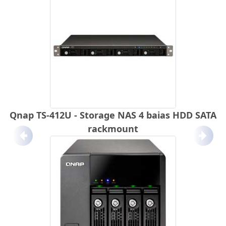
Qnap TS-412U - Storage NAS 4 baias HDD SATA
rackmount
Anterior
Próx