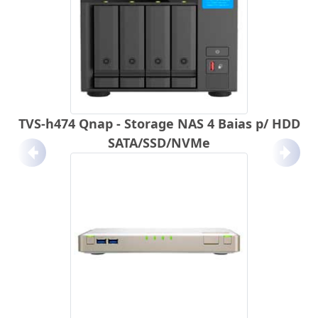
TVS-h474 Qnap - Storage NAS 4 Baias p/ HDD
SATA/SSD/NVMe
Anterior
Próx