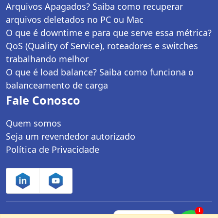
Arquivos Apagados? Saiba como recuperar
arquivos deletados no PC ou Mac
O que é downtime e para que serve essa métrica?
QoS (Quality of Service), roteadores e switches
trabalhando melhor
O que é load balance? Saiba como funciona o
balanceamento de carga
Fale Conosco
Quem somos
Seja um revendedor autorizado
Política de Privacidade
1
Controle Net Tecnologia LTDA | CNPJ:
Fale com um