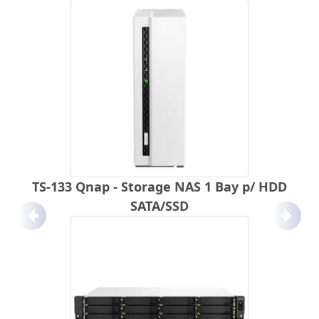
TS-133 Qnap - Storage NAS 1 Bay p/ HDD
SATA/SSD
Anterior
Próx