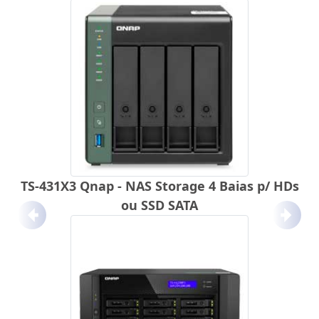
TS-431X3 Qnap - NAS Storage 4 Baias p/ HDs
ou SSD SATA
Anterior
Próx