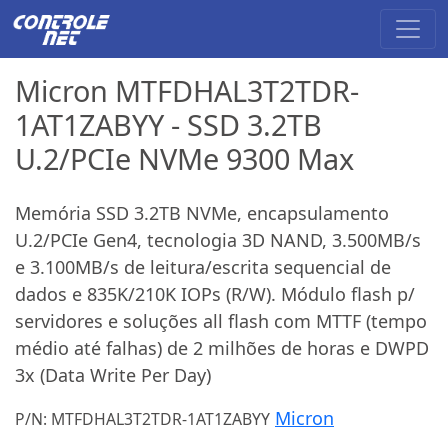
Micron MTFDHAL3T2TDR-
1AT1ZABYY - SSD 3.2TB
U.2/PCIe NVMe 9300 Max
Memória SSD 3.2TB NVMe, encapsulamento
U.2/PCIe Gen4, tecnologia 3D NAND, 3.500MB/s
e 3.100MB/s de leitura/escrita sequencial de
dados e 835K/210K IOPs (R/W). Módulo flash p/
servidores e soluções all flash com MTTF (tempo
médio até falhas) de 2 milhões de horas e DWPD
3x (Data Write Per Day)
Micron
P/N: MTFDHAL3T2TDR-1AT1ZABYY