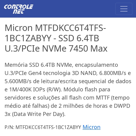
Micron MTFDKCC6T4TFS-
1BC1ZABYY - SSD 6.4TB
U.3/PCIe NVMe 7450 Max
Memória SSD 6.4TB NVMe, encapsulamento
U.3/PCIe Gen4 tecnologia 3D NAND, 6.800MB/s e
5.600MB/s de leitura/escrita sequencial de dados
e 1M/400K IOPs (R/W). Módulo flash para
servidores e soluções all flash com MTTF (tempo
médio até falhas) de 2 milhões de horas e DWPD
3x (Data Write Per Day).
Micron
P/N: MTFDKCC6T4TFS-1BC1ZABYY