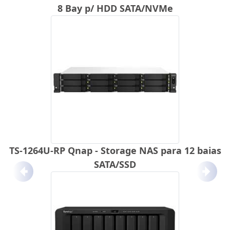
8 Bay p/ HDD SATA/NVMe
TS-1264U-RP Qnap - Storage NAS para 12 baias
SATA/SSD
Anterior
Próx