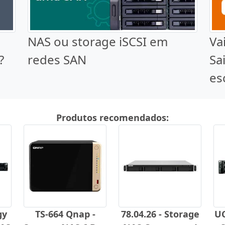
NAS ou storage iSCSI em
Va
?
redes SAN
Sa
es
Produtos recomendados:
gy
TS-664 Qnap -
78.04.26 - Storage
UC