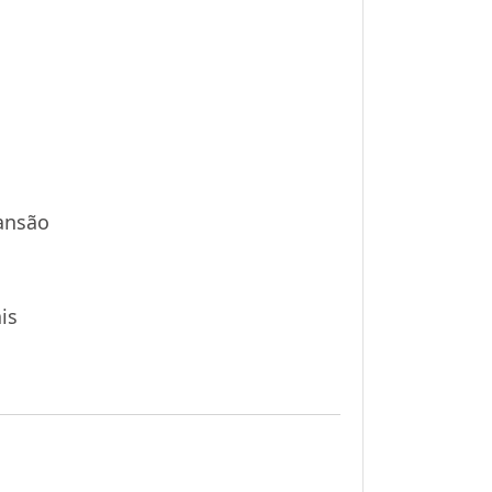
ansão
is