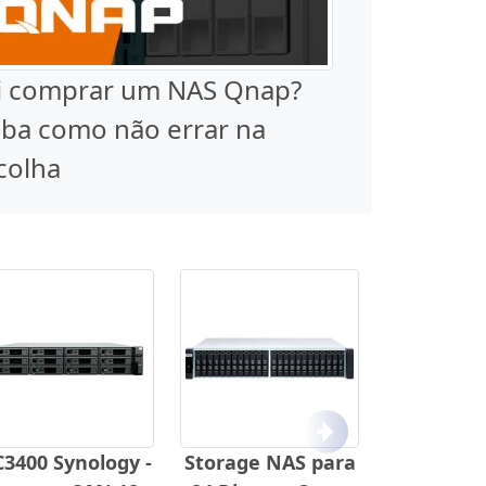
i comprar um NAS Qnap?
iba como não errar na
colha
Próximo
3400 Synology -
Storage NAS para