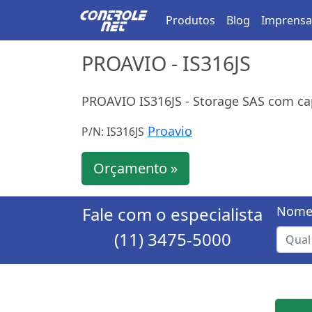
Produtos
Blog
Imprensa
PROAVIO - IS316JS
PROAVIO IS316JS - Storage SAS com ca
Proavio
P/N: IS316JS
Orçamento »
Fale com o especialista
Nome
(11) 3475-5000