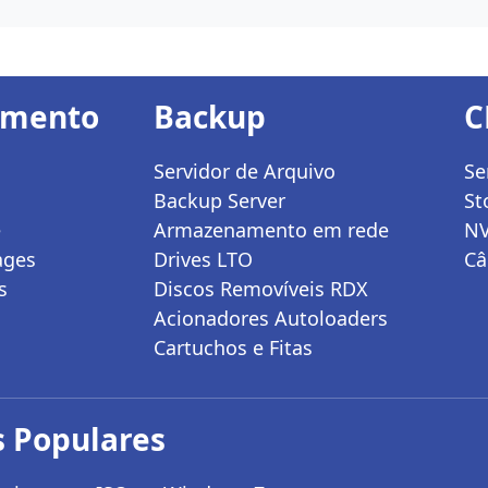
amento
Backup
C
Servidor de Arquivo
Se
Backup Server
St
e
Armazenamento em rede
N
ages
Drives LTO
Câ
s
Discos Removíveis RDX
Acionadores Autoloaders
Cartuchos e Fitas
 Populares