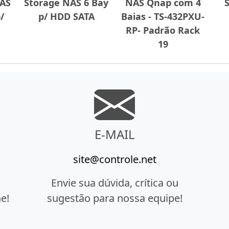
NAS
Storage NAS 6 Bay
NAS Qnap com 4
/
p/ HDD SATA
Baias - TS-432PXU-
RP- Padrão Rack
19
E-MAIL
site@controle.net
Envie sua dúvida, crítica ou
e!
sugestão para nossa equipe!