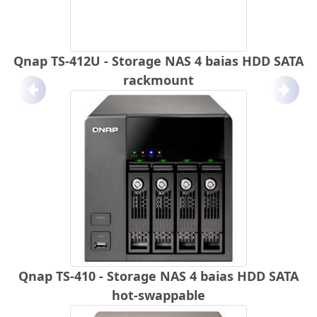
Qnap TS-412U - Storage NAS 4 baias HDD SATA
rackmount
Anterior
Próx
Qnap TS-410 - Storage NAS 4 baias HDD SATA
hot-swappable