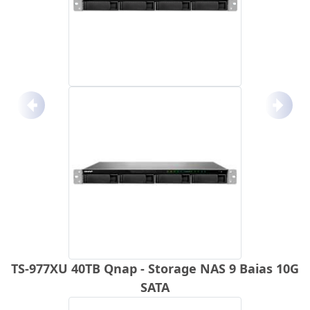
Anterior
Próx
TS-977XU 40TB Qnap - Storage NAS 9 Baias 10G
SATA