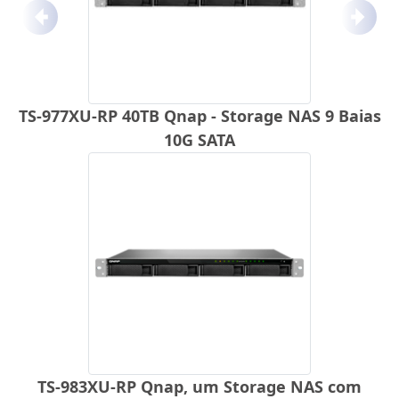
Anterior
Próx
TS-977XU-RP 40TB Qnap - Storage NAS 9 Baias
10G SATA
TS-983XU-RP Qnap, um Storage NAS com