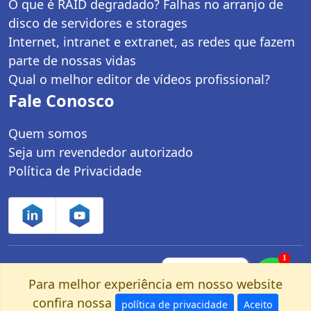
O que é RAID degradado? Falhas no arranjo de
disco de servidores e storages
Internet, intranet e extranet, as redes que fazem
parte de nossas vidas
Qual o melhor editor de vídeos profissional?
Fale Conosco
Quem somos
Seja um revendedor autorizado
Política de Privacidade
1
Controle Net Tecnologia LTDA | CNPJ:
Fale com um
especialista pelo
Para melhor experiência em nosso website
03.247.280/0001-25 | Av. dos Carinás, 660 -
nosso Whatsapp!
confira nossa
política de privacidade
Aceito
Moema | São Paulo, SP - CEP: 04086-011