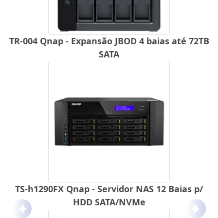
TR-004 Qnap - Expansão JBOD 4 baias até 72TB
SATA
TS-h1290FX Qnap - Servidor NAS 12 Baias p/
HDD SATA/NVMe
Anterior
Próx