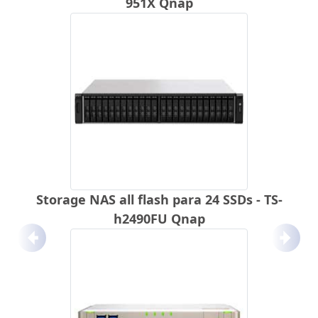
951X Qnap
Storage NAS all flash para 24 SSDs - TS-
h2490FU Qnap
Anterior
Próx