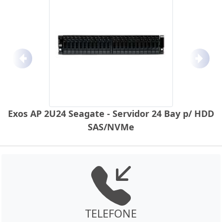
Anterior
Próx
Exos AP 2U24 Seagate - Servidor 24 Bay p/ HDD
SAS/NVMe
TELEFONE