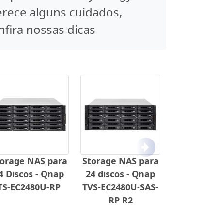
rece alguns cuidados,
nfira nossas dicas
Próximo
torage NAS para
Storage NAS para
4 Discos - Qnap
24 discos - Qnap
TS-EC2480U-RP
TVS-EC2480U-SAS-
RP R2