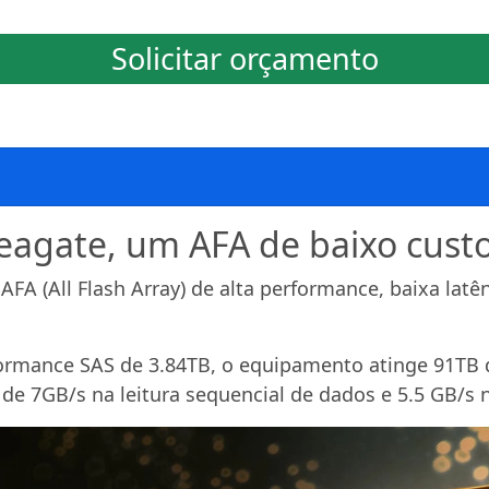
Solicitar orçamento
eagate, um AFA de baixo cust
FA (All Flash Array) de alta performance, baixa latê
formance SAS de 3.84TB, o equipamento atinge 91T
e 7GB/s na leitura sequencial de dados e 5.5 GB/s n