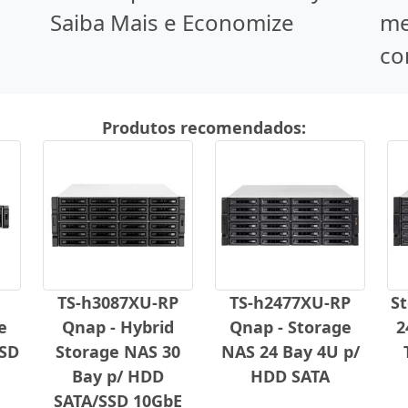
Saiba Mais e Economize
me
co
Produtos recomendados:
TS-h3087XU-RP
TS-h2477XU-RP
S
e
Qnap - Hybrid
Qnap - Storage
2
SSD
Storage NAS 30
NAS 24 Bay 4U p/
Bay p/ HDD
HDD SATA
SATA/SSD 10GbE