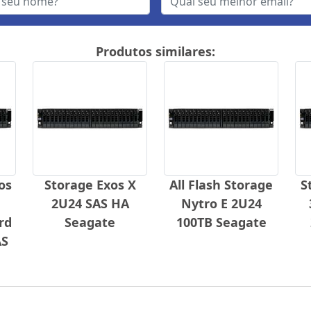
Produtos similares:
os
Storage Exos X
All Flash Storage
S
2U24 SAS HA
Nytro E 2U24
rd
Seagate
100TB Seagate
AS