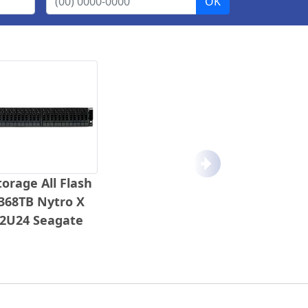
Próximo
torage All Flash
368TB Nytro X
2U24 Seagate