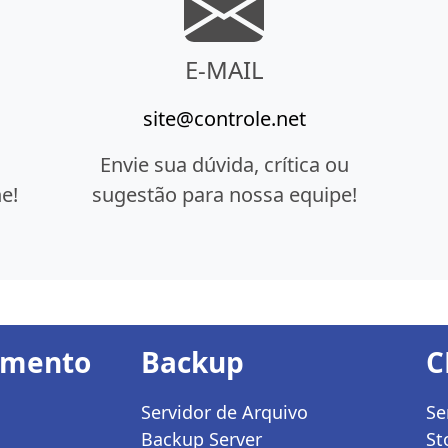
E-MAIL
site@controle.net
Envie sua dúvida, crítica ou
e!
sugestão para nossa equipe!
amento
Backup
C
Servidor de Arquivo
Se
Backup Server
St