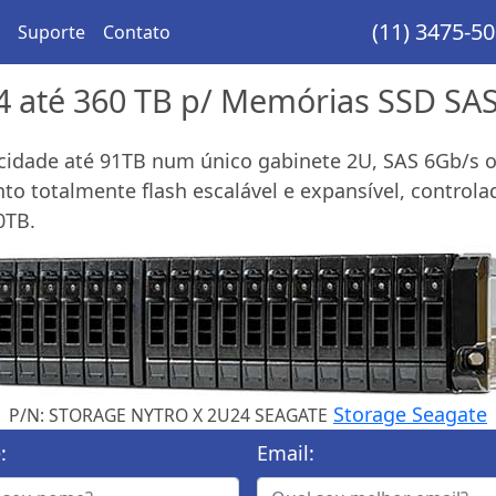
(11) 3475-5
Suporte
Contato
4 até 360 TB p/ Memórias SSD SA
acidade até 91TB num único gabinete 2U, SAS 6Gb/s o
o totalmente flash escalável e expansível, controla
0TB.
Storage Seagate
P/N: STORAGE NYTRO X 2U24 SEAGATE
:
Email: