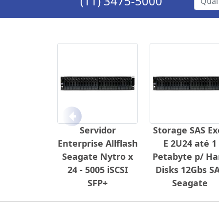
(11) 3475-5000
Anterior
Servidor
Storage SAS Ex
Enterprise Allflash
E 2U24 até 1
Seagate Nytro x
Petabyte p/ Ha
24 - 5005 iSCSI
Disks 12Gbs S
SFP+
Seagate