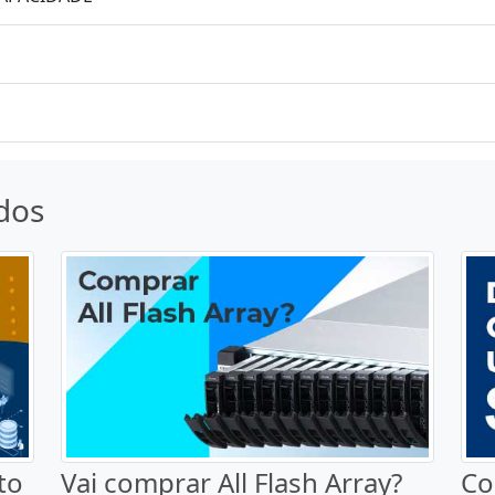
dos
to
Vai comprar All Flash Array?
Co